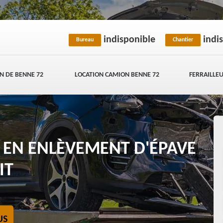
indisponible
indi
Bureau
Chantier
N DE BENNE 72
LOCATION CAMION BENNE 72
FERRAILLEU
E EN ENLÈVEMENT D'ÉPAVE
IT
US