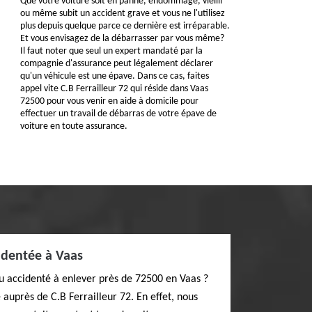
Que votre voiture soit en panne, endommagé, vieilli
ou même subit un accident grave et vous ne l'utilisez
plus depuis quelque parce ce dernière est irréparable.
Et vous envisagez de la débarrasser par vous même?
Il faut noter que seul un expert mandaté par la
compagnie d'assurance peut légalement déclarer
qu'un véhicule est une épave. Dans ce cas, faites
appel vite C.B Ferrailleur 72 qui réside dans Vaas
72500 pour vous venir en aide à domicile pour
effectuer un travail de débarras de votre épave de
voiture en toute assurance.
identée à Vaas
ou accidenté à enlever près de 72500 en Vaas ?
auprès de C.B Ferrailleur 72. En effet, nous