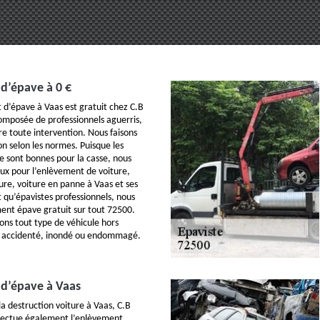
d’épave à 0 €
d’épave à Vaas est gratuit chez C.B
Composée de professionnels aguerris,
re toute intervention. Nous faisons
on selon les normes. Puisque les
e sont bonnes pour la casse, nous
aux pour l’enlèvement de voiture,
ure, voiture en panne à Vaas et ses
t qu’épavistes professionnels, nous
ment épave gratuit sur tout 72500.
vons tout type de véhicule hors
 : accidenté, inondé ou endommagé.
d’épave à Vaas
la destruction voiture à Vaas, C.B
ffectue également l’enlèvement