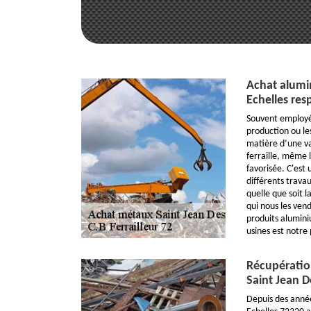
Achat alumi
Echelles re
Souvent employé 
production ou les
matière d’une val
ferraille, même l
favorisée. C'est
différents trava
quelle que soit l
qui nous les ven
produits alumini
usines est notre 
Récupératio
Saint Jean D
Depuis des année