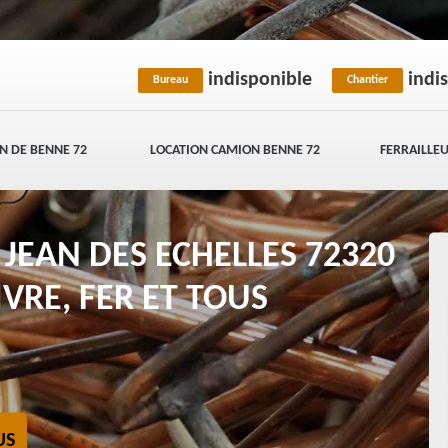
indisponible
indi
Bureau
Chantier
N DE BENNE 72
LOCATION CAMION BENNE 72
FERRAILLEU
 JEAN DES ECHELLES 72320
IVRE, FER ET TOUS
US