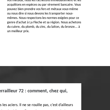
vos métaux, nous les rachetons immédiatement et les
acquittons en espèces ou par virement bancaire. Vous
pouvez bien prendre vos fers et métaux vous-même
ou nous dire si nous devons les transporter nous-
mêmes. Nous respectons les normes exigées pour ce
genre d’achat à La Fleche et sa région. Nous achetons
du cuivre, du plomb, du zinc, du laiton, du bronze... à
un meilleur prix.
errailleur 72 : comment, chez qui,
 les aciers. Il ne se rouille pas, c’est d’ailleurs