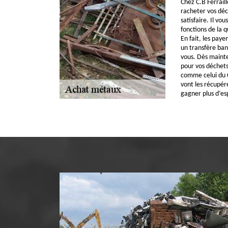
Chez C.B Ferraill
racheter vos déc
satisfaire. Il vou
fonctions de la q
En fait, les pay
un transfère ban
vous. Dès mainte
pour vos déchets
comme celui du C
vont les récupér
gagner plus d’es