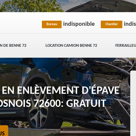
indisponible
indi
Bureau
Chantier
N DE BENNE 72
LOCATION CAMION BENNE 72
FERRAILLEU
E EN ENLÈVEMENT D'ÉPAVE
OSNOIS 72600: GRATUIT
US