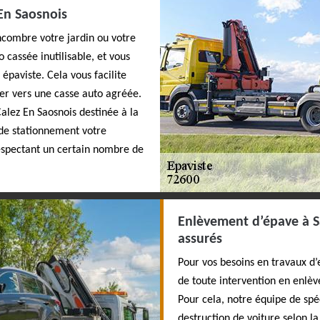
En Saosnois
ncombre votre jardin ou votre
 cassée inutilisable, et vous
épaviste. Cela vous facilite
ter vers une casse auto agréée.
alez En Saosnois destinée à la
u de stationnement votre
respectant un certain nombre de
Enlèvement d’épave à Sa
assurés
Pour vos besoins en travaux d’
de toute intervention en enlèv
Pour cela, notre équipe de spéc
destruction de voiture selon l