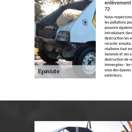
enlèvement d
72
Nous respectons 
les pollutions p
pouvons égalemen
introduisant dan
destruction les v
recycler ensuite.
réalisons tout e
Saosnois et ses al
destruction de vé
immergées - les 
vous des épaves 
extérieurs.