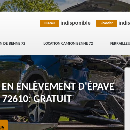
indisponible
indi
Bureau
Chantier
N DE BENNE 72
LOCATION CAMION BENNE 72
FERRAILLEU
E EN ENLÈVEMENT D'ÉPAVE
 72610: GRATUIT
US