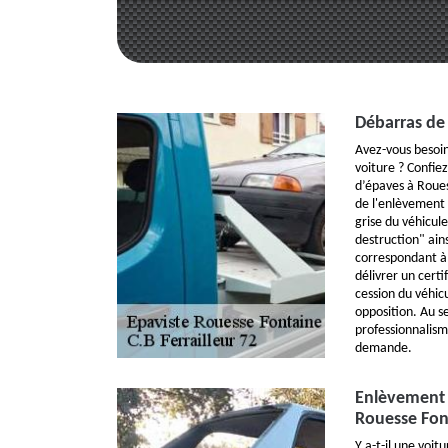
Débarras de
Avez-vous besoin
voiture ? Confie
d’épaves à Roues
de l'enlèvement 
grise du véhicul
destruction" ains
correspondant à
délivrer un certi
cession du véhicu
opposition. Au s
professionnalism
demande.
Enlèvement 
Rouesse Fon
Y a-t-il une voi