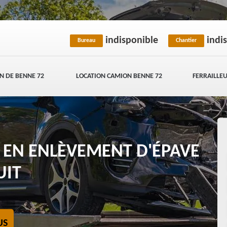
indisponible
indi
Bureau
Chantier
N DE BENNE 72
LOCATION CAMION BENNE 72
FERRAILLEU
E EN ENLÈVEMENT D'ÉPAVE
UIT
US