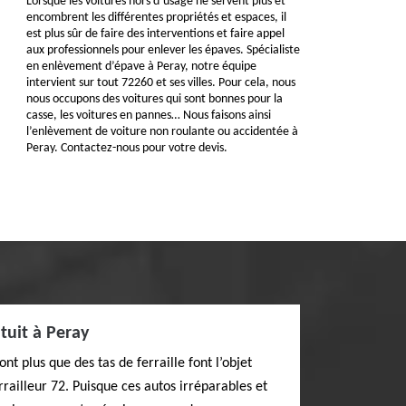
Lorsque les voitures hors d’usage ne servent plus et
encombrent les différentes propriétés et espaces, il
est plus sûr de faire des interventions et faire appel
aux professionnels pour enlever les épaves. Spécialiste
en enlèvement d’épave à Peray, notre équipe
intervient sur tout 72260 et ses villes. Pour cela, nous
nous occupons des voitures qui sont bonnes pour la
casse, les voitures en pannes… Nous faisons ainsi
l’enlèvement de voiture non roulante ou accidentée à
Peray. Contactez-nous pour votre devis.
tuit à Peray
nt plus que des tas de ferraille font l’objet
railleur 72. Puisque ces autos irréparables et