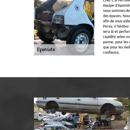
Chez C.B Ferraill
équipe d’épavist
nous sommes des
des épaves. Nous
afin de vous aid
Peray, n’hésitez
sera là et perfor
rapidité selon vo
panne, pour les v
que pour les viei
confiance.