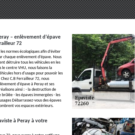
Peray – enlèvement d’épave
ailleur 72
les normes écologiques afin d’éviter
our chaque enlèvement d’épave. Nous
t détruire tous les véhicules en les
s le centre VHU, nous faisons la
éhicules hors d'usage pour pouvoir les
 Chez C.B Ferrailleur 72, nous
nlèvement d’épave à Peray et ses
éalisons ainsi : - la destruction de
e brûlée - les épaves immergées - les
’usages Débarrassez-vous des épaves
combrent vos espaces extérieurs.
viste à Peray à votre