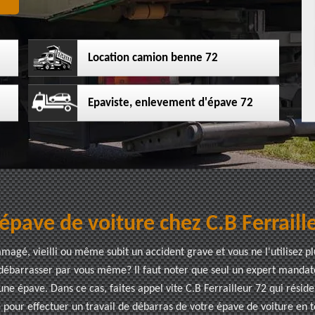
Location camion benne 72
Epaviste, enlevement d'épave 72
l’épave de voiture chez C.B Ferrai
agé, vieilli ou même subit un accident grave et vous ne l'utilisez p
a débarrasser par vous même? Il faut noter que seul un expert manda
une épave. Dans ce cas, faites appel vite C.B Ferrailleur 72 qui rés
 pour effectuer un travail de débarras de votre épave de voiture en 