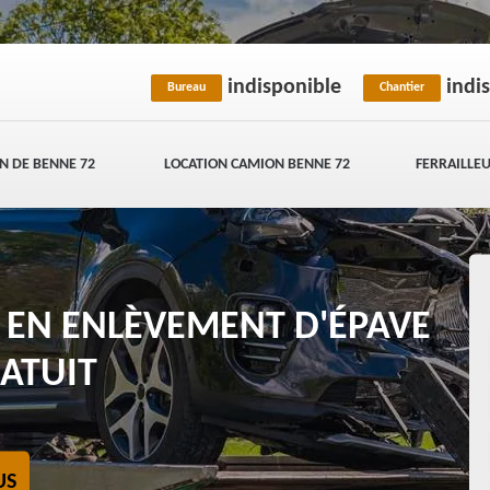
indisponible
indi
Bureau
Chantier
N DE BENNE 72
LOCATION CAMION BENNE 72
FERRAILLEU
E EN ENLÈVEMENT D'ÉPAVE
ATUIT
US