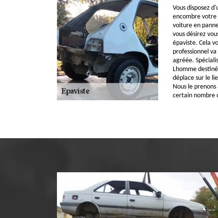
Vous disposez d'
encombre votre j
voiture en panne 
vous désirez vou
épaviste. Cela vo
professionnel va
agréée. Spéciali
Lhomme destinée 
déplace sur le l
Nous le prenons 
certain nombre d