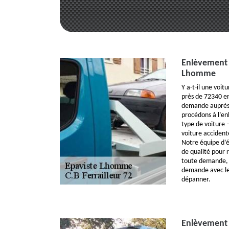
Enlèvement 
Lhomme
Y a-t-il une voi
près de 72340 e
demande auprès d
procédons à l’en
type de voiture 
voiture accident
Notre équipe d’
de qualité pour r
toute demande, il
demande avec les
dépanner.
Enlèvement