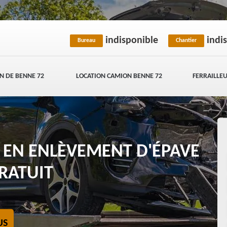
indisponible
indi
Bureau
Chantier
N DE BENNE 72
LOCATION CAMION BENNE 72
FERRAILLEU
E EN ENLÈVEMENT D'ÉPAVE
GRATUIT
US