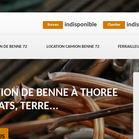
indisponible
indi
Bureau
Chantier
N DE BENNE 72
LOCATION CAMION BENNE 72
FERRAILLEU
TION DE BENNE À THOREE
TS, TERRE...
US