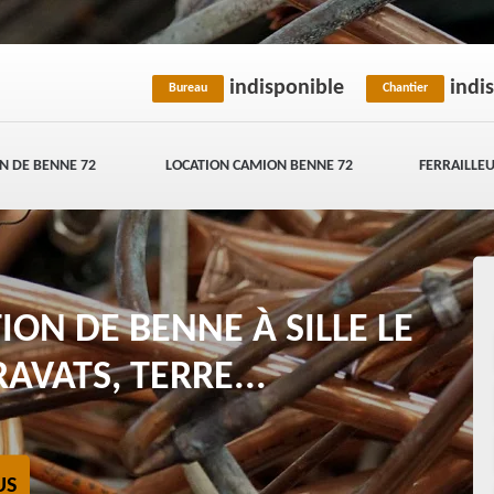
indisponible
indi
Bureau
Chantier
N DE BENNE 72
LOCATION CAMION BENNE 72
FERRAILLEU
ION DE BENNE À SILLE LE
AVATS, TERRE...
US