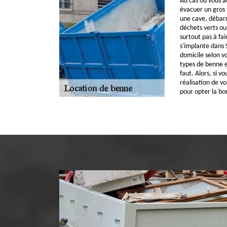
Au cas où vous a
évacuer un gros 
une cave, débar
déchets verts ou 
surtout pas à fai
s'implante dans 
domicile selon vo
types de benne e
faut. Alors, si v
réalisation de vo
pour opter la b