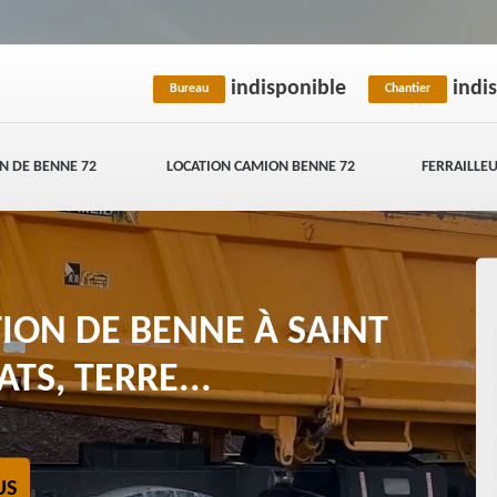
indisponible
indi
Bureau
Chantier
N DE BENNE 72
LOCATION CAMION BENNE 72
FERRAILLEU
TION DE BENNE À SAINT
TS, TERRE...
US