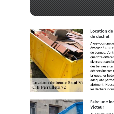
Location de
de déchet
Avez-vous une gr
évacuer ? C.B Fer
de bennes. L’ent
quantité différe
diverses quantit
des bennes à un 
déchets inertes t
briques, les béton
adéquate perme
aisément. Nous a
les déchets indus
Faire une lo
Victeur