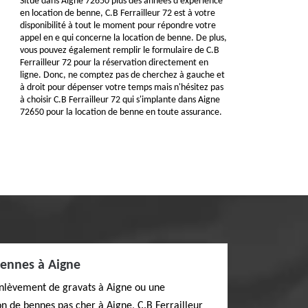
Situé dans Aigne 72650 plus des années d'expérience
en location de benne, C.B Ferrailleur 72 est à votre
disponibilité à tout le moment pour répondre votre
appel en e qui concerne la location de benne. De plus,
vous pouvez également remplir le formulaire de C.B
Ferrailleur 72 pour la réservation directement en
ligne. Donc, ne comptez pas de cherchez à gauche et
à droit pour dépenser votre temps mais n'hésitez pas
à choisir C.B Ferrailleur 72 qui s'implante dans Aigne
72650 pour la location de benne en toute assurance.
bennes à Aigne
enlèvement de gravats à Aigne ou une
n de bennes pas cher à Aigne, C.B Ferrailleur