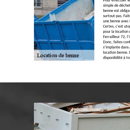
Pour effectuer l
simple de déchet
benne est obligat
surtout pas. Fait
une benne avec u
Certes, c'est uto
pour la location
Ferrailleur 72, l
Donc, faites conf
s’implante dans 
location benne. D
disponibilité à 