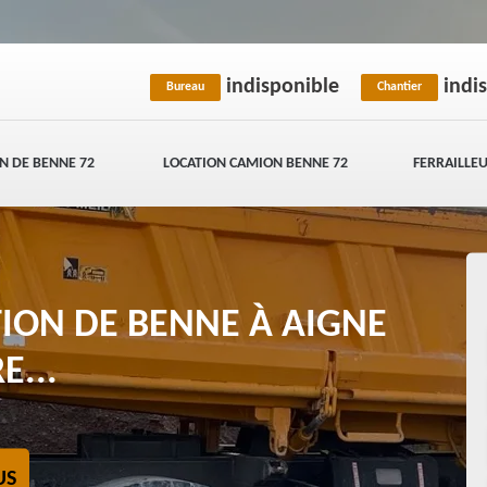
indisponible
indi
Bureau
Chantier
N DE BENNE 72
LOCATION CAMION BENNE 72
FERRAILLEU
TION DE BENNE À AIGNE
E...
US